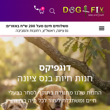
ילוג
לתוכן
תוכן
0
עגלת
משלוחים חינם מעל 200 ש"ח באזורים:
קניות
נס ציונה, ראשל"צ, רחובות והסביבה
דוגפיקס
חנות חיות בנס ציונה
החנות שלנו מתנגדת בתוקף לסחר בבעלי
חיים ומשתדלת לעזור לכל חיה בצרה