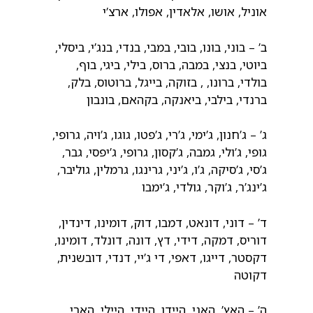
אוניל, אושו, אלאדין, אפולו, ארצ’י
ב’ – בוני, בונו, בובי, במבי, בנדי, בנג’י, ביסלי,
ביוטי, בנצי, במבה, ברוס, בילי, ביגי, בוף,
בולדי, ברונו, , בזוקה, בייגל, ברוטוס, בלק,
ברנדי, בילבי, ביאנקה, בקהאם, בונבון
ג’ – ג’חנון, ג’ימי, ג’רי, ג’פטו, גוגו, ג’ויה, גרופי,
גופי, ג’ולי, גמבה, ג’קסון, גרופי, ג’יפסי, גבר,
ג’סי, ג’סיקה, ג’ו, ג’יני, גרינגו, גרמלין, גוליבר,
ג’ינג’ר, ג’וקר, גולדי, ג’ימבו
ד’ – דוני, דונאט, דמבו, דוק, דומינו, דינדין,
דוריס, דמקה, דידי, דץ, דונה, דונלד, דומינו,
דקסטר, דייגו, דאפי, די ג’יי, דנדי, דובשנית,
דקוטה
ה’ – האץ’, האני, היידן, היידי, היילי, הארי,