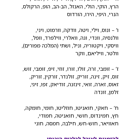
הרץ, הוקי, הולי, האנזל, הב-הב, הופ, הרקולס,
הנרי, היפי, הירו, הורדוס
ו’ – ונוס, וילי, ויטה, וודקה, וורמוט, ויני,
וולנסיה, וונדי, וגה, וואלרי, ווילפרד, וופל,
וויסקי, ויקטוריה, וניל, ושתי (המלכה מפורים),
וולטר, וויליאם, ווקר
ז’ – זומבי, זרה, זולו, זורו, זוזי, זיפ, זומבי, זוש,
זוס, זיק, זינה, זוריק, זולנדר, זורקין, זוריק,
זאוס, זארה, זואי, זינזנה, זודיאק, זפו, זיגי,
זלמן, זונדה
ח’ – חאקי, חואניטו, חוזליטו, חומי, חומקה,
חץ, חמינדוס, חושי, חואניטה, חמודי,
חאוויאר, חוש-חש, חילבה, חמסה, חוני
להזמנות לאוכל לכלבים היכנסו