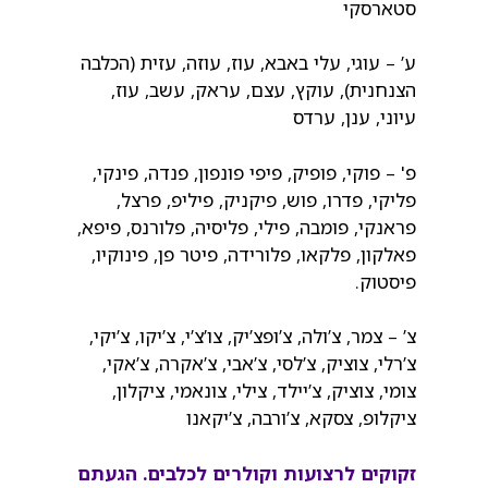
סטארסקי
ע’ – עוגי, עלי באבא, עוז, עוזה, עזית (הכלבה
הצנחנית), עוקץ, עצם, עראק, עשב, עוז,
עיוני, ענן, ערדס
פ' – פוקי, פופיק, פיפי פונפון, פנדה, פינקי,
פליקי, פדרו, פוש, פיקניק, פיליפ, פרצל,
פראנקי, פומבה, פילי, פליסיה, פלורנס, פיפא,
פאלקון, פלקאו, פלורידה, פיטר פן, פינוקיו,
פיסטוק.
צ’ – צמר, צ’ולה, צ’ופצ’יק, צו’צ’י, צ’יקו, צ’יקי,
צ’רלי, צוציק, צ’לסי, צ’אבי, צ’אקרה, צ’אקי,
צומי, צוציק, צ’יילד, צילי, צונאמי, ציקלון,
ציקלופ, צסקא, צ’ורבה, צ’יקאנו
זקוקים לרצועות וקולרים לכלבים. הגעתם