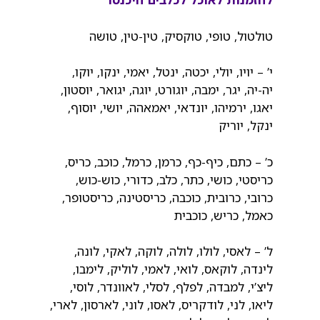
טולטול, טופי, טוקסיק, טין-טין, טושה
י’ – יויו, יולי, יכטה, ינטל, יאמי, ינקו, יוקו,
יה-יה, יגר, ימבה, יוגורט, יוגה, יגואר, יוסטון,
יאגו, ירמיהו, יונדאי, יאמאהה, יושי, יוסוף,
ינקל, יוריק
כ’ – כתם, כיף-כף, כרמן, כרמל, כוכב, כריס,
כריסטי, כושי, כתר, כלב, כדורי, כוש-כוש,
כרובי, כרובית, כוכבה, כריסטינה, כריסטופר,
כאמל, כריש, כוכבית
ל’ – לאסי, לולו, לולה, לוקה, לאקי, לונה,
לינדה, לוקאס, לואי, לאמי, לוליק, לימבו,
ליצ’י, למבדה, לפלף, לסלי, לאוונדר, לוסי,
ליאו, לני, לודקריס, לאסו, לוני, לארסון, לארי,