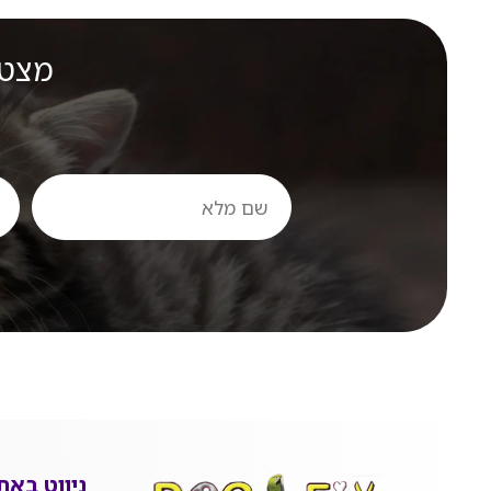
מצטר
שם
טלפ
מלא
ניווט באת