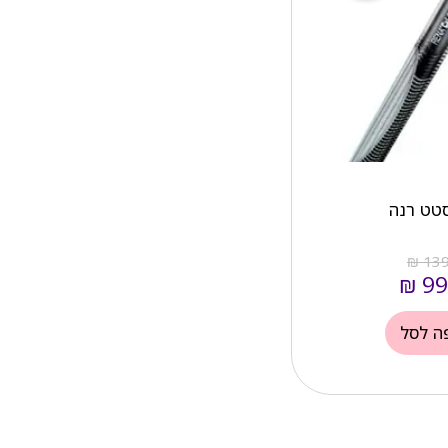
טט רנה
₪
139
₪
99
ה לסל