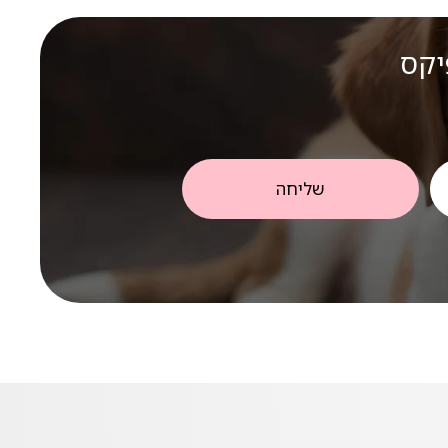
יקס
שליחה