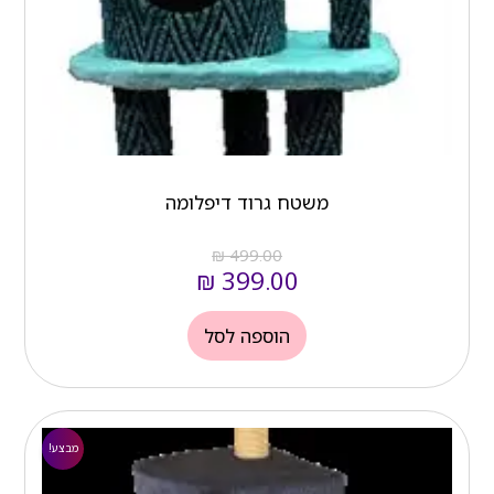
משטח גרוד דיפלומה
₪
499.00
₪
399.00
הוספה לסל
המחיר
המחיר
הנוכחי
המקורי
מבצע!
הוא:
היה: