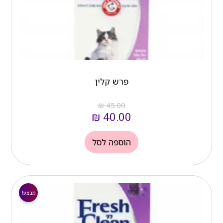
פרש קלין
₪
45.00
₪
40.00
הוספה לסל
המחיר
המחיר
הנוכחי
המקורי
מבצע!
הוא:
היה: