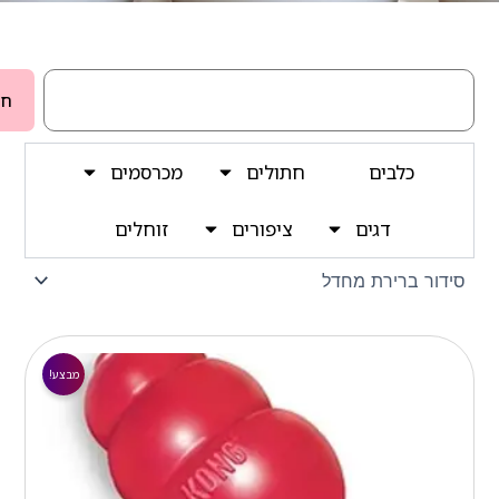
חיפוש
חי
כלבים
חתולים
מכרסמים
דגים
ציפורים
זוחלים
המחיר
המחיר
הנוכחי
המקורי
מבצע!
הוא:
היה:
₪ 149.00.
₪ 90.00.