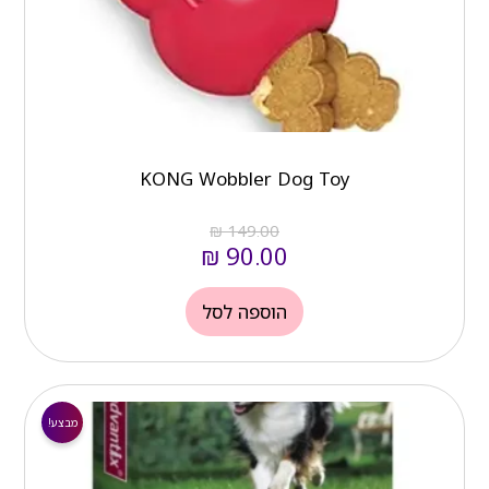
KONG Wobbler Dog Toy
₪
149.00
₪
90.00
הוספה לסל
המחיר
המחיר
הנוכחי
המקורי
מבצע!
הוא:
היה: