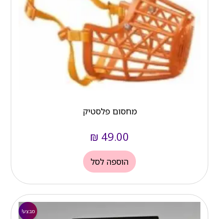
מחסום פלסטיק
₪
49.00
הוספה לסל
המחיר
המחיר
הנוכחי
המקורי
מבצע!