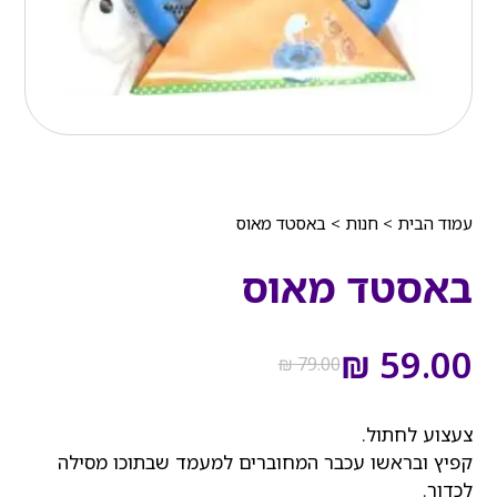
עמוד הבית
>
חנות
>
באסטד מאוס
באסטד מאוס
המחיר
המחיר
הנוכחי
המקורי
₪
59.00
₪
79.00
היה:
הוא:
₪ 79.00.
₪ 59.00.
צעצוע לחתול.
קפיץ ובראשו עכבר המחוברים למעמד שבתוכו מסילה
לכדור.