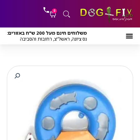
ילוג
לתוכן
תוכן
0
עגלת
משלוחים חינם מעל 200 ש"ח באזורים:
קניות
נס ציונה, ראשל"צ, רחובות והסביבה