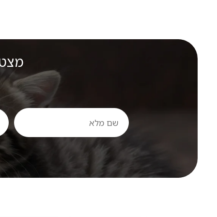
מצטר
שם
טלפ
מלא