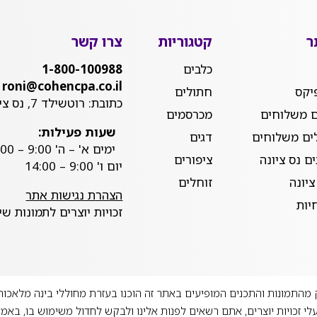
ר
קטגוריות
צרו קשר
כלבים
1-800-100988
roni@cohencpa.co.il
יקס
חתולים
כתובת: רוטשילד 7, נס ציונה
ם משלוחים
מכרסמים
שעות פעילות:
ים משלוחים
דגים
ימים א' – ה' 9:00 – 20:00
ם נס ציונה
ציפורים
יום ו' 9:00 – 14:00
ציונה
זוחלים
הצהרת נגישות אתר
יות
זכויות יוצרים לתמונות שייכות 
מהתמונות והתכנים המופיעים באתר זה הוכנו בעזרת מחוללי בינה מלאכות
לי זכויות יוצרים, אתם רשאים לפנות אלינו ולבקש לחדול משימוש בו, באמ