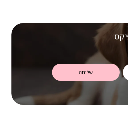
יקס
שליחה