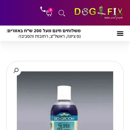
ילוג
לתוכן
תוכן
0
עגלת
משלוחים חינם מעל 200 ש"ח באזורים:
קניות
נס ציונה, ראשל"צ, רחובות והסביבה