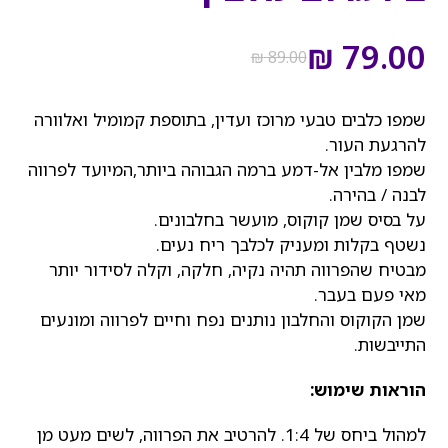
המחיר
המחיר
הנוכחי
המקורי
₪
79.00
₪
89.00
היה:
הוא:
₪ 89.00.
₪ 79.00.
שמפו כלבים טבעי מרוכז ועדין, בתוספת קמומיל ואלוורה
להרגעת העור.
שמפו מלבין אל-דמע ברמה הגבוהה ביותר,המיועד לפרווה
לבנה / בהירה.
על בסיס שמן קוקוס, מועשר בחלבונים.
נשטף בקלות ומעניק לכלבך ריח נעים.
מבטיח שהפרווה תהיה נקיה, חלקה, וקלה לסידור יותר
מאי פעם בעבר.
שמן הקוקוס והחלבון נותנים נפח וחיים לפרווה ומונעים
התייבשות.
הוראות שימוש:
למהול ביחס של 1:4. להרטיב את הפרווה, לשים מעט מן