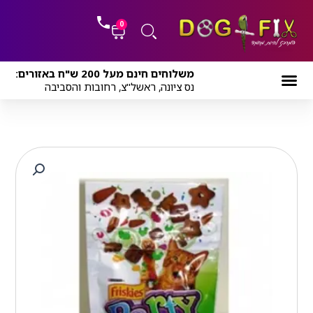
ילוג
לתוכן
תוכן
0
עגלת
משלוחים חינם מעל 200 ש"ח באזורים:
קניות
נס ציונה, ראשל"צ, רחובות והסביבה