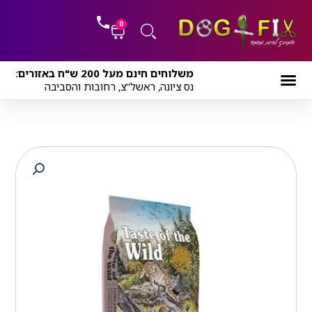
ילוג
לתוכן
תוכן
0
עגלת
משלוחים חינם מעל 200 ש"ח באזורים:
קניות
נס ציונה, ראשל"צ, רחובות והסביבה