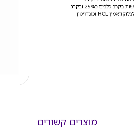
מפרקים, נטיה לכאבי פרקים וקשיים בתנועה. שכיחות הרגישות בקרב כלבים כ29% ובקרב
כלבים מגזע גדול כ-40%. מזון מועשר בסחוס טבעי כמקור לגלוקוזאמין HCL וכונדויטין
מוצרים קשורים