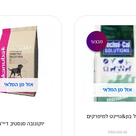
המחיר
המחיר
הנוכחי
המקורי
הוא:
היה:
₪ 380.00.
₪ 330.00.
מבצע!
מבצע!
אזל מן המלאי
אזל מן המלאי
 בון&גויינט למיפרקים
יוקונובה סנסטיב דיי'
380.00
₪