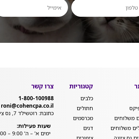
ון
אימייל
ר
קטגוריות
צרו קשר
כלבים
1-800-100988
roni@cohencpa.co.il
יקס
חתולים
כתובת: רוטשילד 7, נס ציונה
ם משלוחים
מכרסמים
שעות פעילות:
ים משלוחים
דגים
ימים א' – ה' 9:00 – 20:00
ם נס ציונה
ציפורים