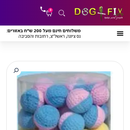
ילוג
לתוכן
תוכן
0
עגלת
משלוחים חינם מעל 200 ש"ח באזורים:
קניות
נס ציונה, ראשל"צ, רחובות והסביבה