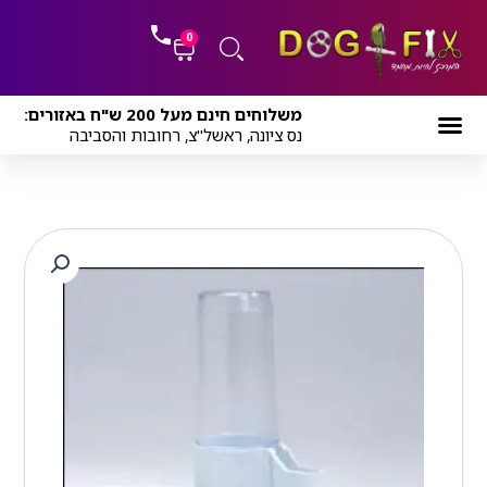
ילוג
לתוכן
תוכן
0
עגלת
משלוחים חינם מעל 200 ש"ח באזורים:
קניות
נס ציונה, ראשל"צ, רחובות והסביבה