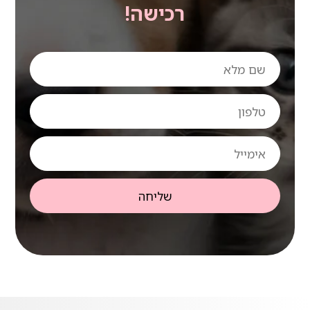
רכישה!
שם
מלא
טלפון
אימייל
שליחה