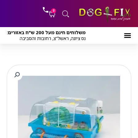
ילוג
לתוכן
תוכן
0
עגלת
משלוחים חינם מעל 200 ש"ח באזורים:
קניות
נס ציונה, ראשל"צ, רחובות והסביבה