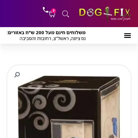
ילוג
לתוכן
תוכן
0
עגלת
משלוחים חינם מעל 200 ש"ח באזורים:
קניות
נס ציונה, ראשל"צ, רחובות והסביבה