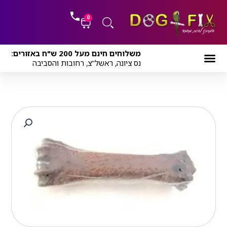
ילוג
לתוכן
תוכן
0
עגלת
משלוחים חינם מעל 200 ש"ח באזורים:
קניות
נס ציונה, ראשל"צ, רחובות והסביבה