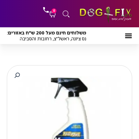
ילוג
לתוכן
תוכן
0
עגלת
משלוחים חינם מעל 200 ש"ח באזורים:
קניות
נס ציונה, ראשל"צ, רחובות והסביבה