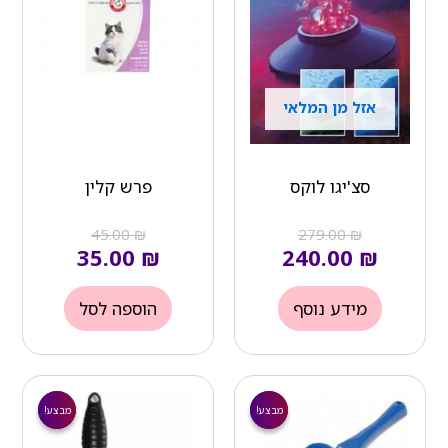
אזל מן המלאי
סצ'יגו לוקס
פרש קלין
45.00
₪
279.00
₪
35.00
₪
240.00
₪
מידע נוסף
הוספה לסל
המחיר
המחיר
המחיר
המחיר
הנוכחי
המקורי
הנוכחי
המקורי
מבצע!
מבצע!
מבצע!
מבצע!
הוא:
היה:
הוא:
היה: