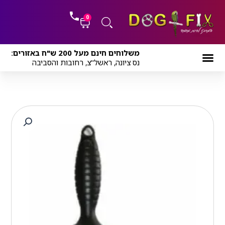
ילוג
לתוכן
תוכן
0
עגלת
משלוחים חינם מעל 200 ש"ח באזורים:
קניות
נס ציונה, ראשל"צ, רחובות והסביבה