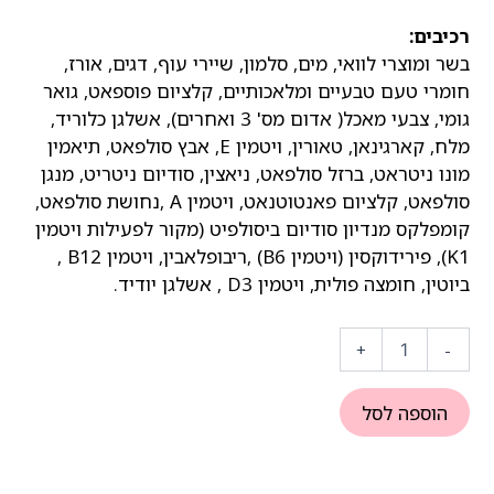
רכיבים:
בשר ומוצרי לוואי, מים, סלמון, שיירי עוף, דגים, אורז,
חומרי טעם טבעיים ומלאכותיים, קלציום פוספאט, גואר
גומי, צבעי מאכל( אדום מס' 3 ואחרים), אשלגן כלוריד,
מלח, קארגינאן, טאורין, ויטמין E, אבץ סולפאט, תיאמין
מונו ניטראט, ברזל סולפאט, ניאצין, סודיום ניטריט, מנגן
סולפאט, קלציום פאנטוטנאט, ויטמין A ,נחושת סולפאט,
קומפלקס מנדיון סודיום ביסולפיט (מקור לפעילות ויטמין
K1), פירידוקסין (ויטמין B6) ,ריבופלאבין, ויטמין B12 ,
ביוטין, חומצה פולית, ויטמין D3 , אשלגן יודיד.
כמות
של
+
-
שימורי
פריסקיז
סלמון
הוספה לסל