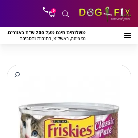
ילוג
לתוכן
תוכן
0
עגלת
משלוחים חינם מעל 200 ש"ח באזורים:
קניות
נס ציונה, ראשל"צ, רחובות והסביבה