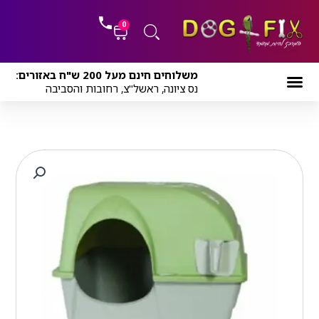
ילוג
לתוכן
תוכן
0
עגלת
משלוחים חינם מעל 200 ש"ח באזורים:
קניות
נס ציונה, ראשל"צ, רחובות והסביבה