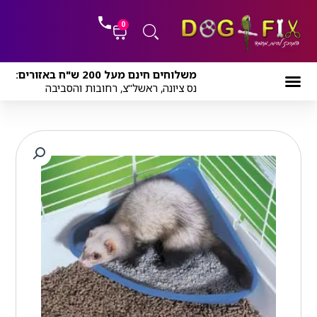
ילוג
לתוכן
תוכן
0
עגלת
משלוחים חינם מעל 200 ש"ח באזורים:
קניות
נס ציונה, ראשל"צ, רחובות והסביבה