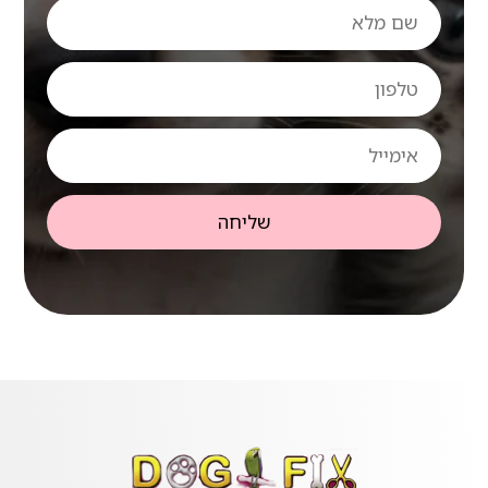
שם
מלא
טלפון
אימייל
שליחה