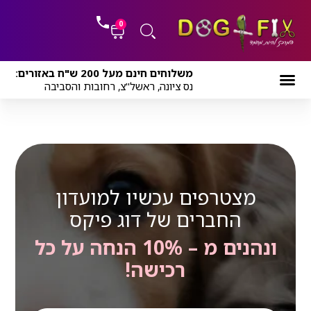
ילוג
לתוכן
תוכן
0
עגלת
משלוחים חינם מעל 200 ש"ח באזורים:
קניות
נס ציונה, ראשל"צ, רחובות והסביבה
Terms and Condition
מצטרפים עכשיו למועדון
החברים של דוג פיקס
ונהנים מ – 10% הנחה על כל
רכישה!